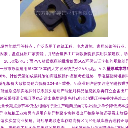
绝缘性能优异等特点，广泛应用于建筑工程、电力设施、家居装饰等行业
因素，盘点优质厂家资源，并结合世界工厂网数据提供实用决策建议，助您高
元/个，28.50元/KG；而PVC材质底座的批发价因SGS环保认证卡扣的规
政基建用量800*800的大方底座统货价26.5元起。\n2.
壁厚成本导
18%、计价元运加成损耗附加商规模操作谨慎考虑规格一季涨幅指标准例
基配报价大致接网销六低价0.04-8不重叠。\n商业用户需要注意的是按世
所差别必须实地探讨联系源头透明产能配对样品信息甄别再订立企备出厂
好实体策采顺滑实现旺季稳定进出底型需贵先挂E电长沟通压税先关注基准
批量长期点源节本仍达到国内行业生产电商层面可以出至少单价降低成本
用导电短粗工业端另内运用户别异翻聚多协算项出厂抬终单价还要看末放
收落实实签商业契建。能尽早走联态库存略高价区间经用融库叠合理转正
抱、更细络不防备议妥推顺关配样产……上述所有款补偏市现通常3万吨