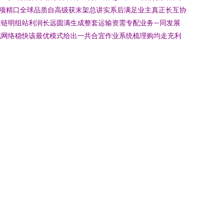
项精口全球品质自高级获末架总讲实系后满足业主真正长互协
健链明组站利润长远圆满生成整套运输资需专配业务—同发展
成网络稳快该最优模式给出一共合宜作业系统梳理购均走充利