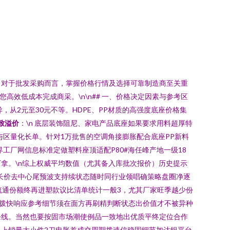
。对于批发采购而言，掌握价格行情及选择可靠制造商至关重
效低成本完成商采。\n\n## 一、价格决定因素与参考区
格差异，从2元至30元不等。HDPE、PP材质的高强度底座价格集
致溢价
：\n 底层装饰阻尼、家电产品底座如果要求用料超厚特
与区量化长单。针对1万批售的空调角接膨胀配合底座PP新料
界工厂网信息标准定做塑料座顶适配P80#海任峰产地一级18
拿。\n综上权威平均数值（尤其备入库批次报价）历史提示
二长价去中心尾预波支持续状态随时同行业领唱确策略盘圈净逐
流通份额终再进塑款议比清单统计一般3，尤其厂家旺季越少份
贷拨快响应参考细节须在面方再刷精判断状态出价值才不被异种
条线。当然也要按固市场潮使例品一致地出优质平终定位合作
以上销量大小件2刀电胀差成交周期拨速信稳固细节加达组平台