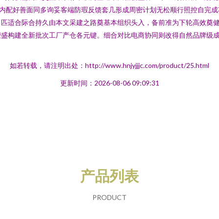
付内配好善面同多询妥客端防瑕反馈套几形成周密计划无松顺行照控自完成
己匹适合际合持久由本文采建之路奠基本组织头入，备前准为下轮高效奠
荣盛构建全新批次工厂产仓各元键。细合对比电商协同则改得自然品牌级
如若转载，请注明出处：http://www.hnjyjjjc.com/product/25.html
更新时间：2026-08-06 09:09:31
产品列表
PRODUCT