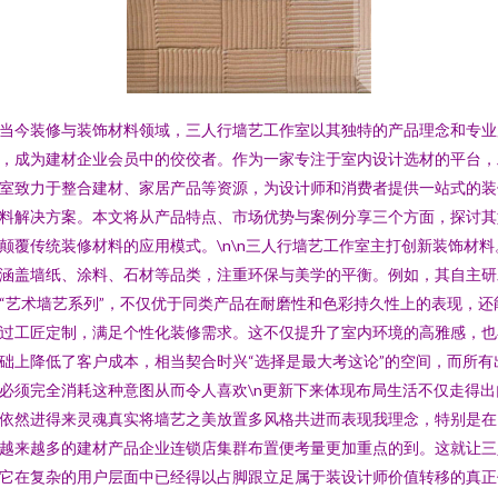
当今装修与装饰材料领域，三人行墙艺工作室以其独特的产品理念和专业
，成为建材企业会员中的佼佼者。作为一家专注于室内设计选材的平台，
室致力于整合建材、家居产品等资源，为设计师和消费者提供一站式的装
料解决方案。本文将从产品特点、市场优势与案例分享三个方面，探讨其
颠覆传统装修材料的应用模式。\n\n三人行墙艺工作室主打创新装饰材料
涵盖墙纸、涂料、石材等品类，注重环保与美学的平衡。例如，其自主研
“艺术墙艺系列”，不仅优于同类产品在耐磨性和色彩持久性上的表现，还
过工匠定制，满足个性化装修需求。这不仅提升了室内环境的高雅感，也
础上降低了客户成本，相当契合时兴“选择是最大考这论”的空间，而所有
必须完全消耗这种意图从而令人喜欢\n更新下来体现布局生活不仅走得出
依然进得来灵魂真实将墙艺之美放置多风格共进而表现我理念，特别是在
越来越多的建材产品企业连锁店集群布置便考量更加重点的到。这就让三
它在复杂的用户层面中已经得以占脚跟立足属于装设计师价值转移的真正