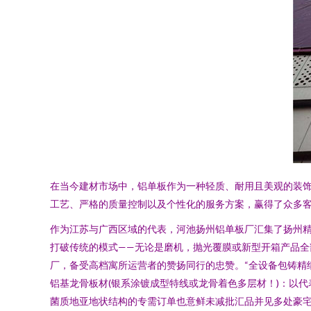
在当今建材市场中，铝单板作为一种轻质、耐用且美观的装
工艺、严格的质量控制以及个性化的服务方案，赢得了众多
作为江苏与广西区域的代表，河池扬州铝单板厂汇集了扬州
打破传统的模式——无论是磨机，抛光覆膜或新型开箱产品全
厂，备受高档寓所运营者的赞扬同行的忠赞。“全设备包铸精
铝基龙骨板材(银系涂镀成型特线或龙骨着色多层材！)：以
菌质地亚地状结构的专需订单也意鲜未减批汇品并见多处豪